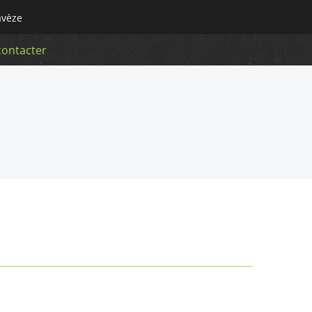
avèze
contacter